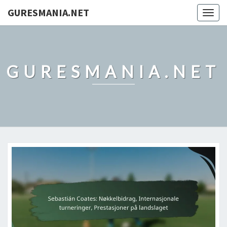
GURESMANIA.NET
Togg
navig
GURESMANIA.NET