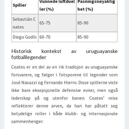
Vunnede luftduel
Pasningsnøyaktig
Spiller
ler (%)
het (%)
Sebastián C
65-75
85-90
oates
Diego Godín
60-70
85-90
Historisk kontekst av uruguayanske
fotballlegender
Coates er en del av en rik tradisjon av uruguayanske
forsvarere, og følger i fotsporene til legender som
José Nasazzi og Fernando Hierro. Disse spillerne viste
ikke bare eksepsjonelle defensive evner, men også
lederskap på og utenfor banen. Coates’ reise
reflekterer denne arven, da han har påtatt seg
betydelige roller i både klubb- og internasjonale
sammenhenger.