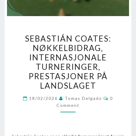
SEBASTIÁN
SEBASTIÁN COATES:
COATES:
NØKKELBIDRAG,
NØKKELBIDRAG,
INTERNASJONALE
INTERNASJONALE
TURNERINGER,
TURNERINGER,
PRESTASJONER
PRESTASJONER PÅ
PÅ
LANDSLAGET
LANDSLAGET
Comments
18/02/2026
Tomas Delgado
0
Comment