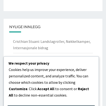
NYLIGE INNLEGG
Cristhian Stuani: Landslagroller, Nøkkelkamper,
Internasjonale bidrag
Nicolás Lodeiro: Personlig bakgrunn,
We respect your privacy
Ungdomsklubber, Familie
Cookies help us improve your experience, deliver
Cristhian Stuani: Biografi, Barndom,
personalized content, and analyze traffic. You can
Familiebakgrunn
choose which cookies to allow by clicking
Customize
. Click
Accept All
to consent or
Reject
Diego Godín: Livshistorie, Tidlige år, Familiebånd
All
to decline non-essential cookies.
Sebastián Coates: Tidlig liv, Familie,