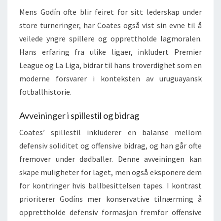
Mens Godín ofte blir feiret for sitt lederskap under
store turneringer, har Coates også vist sin evne til å
veilede yngre spillere og opprettholde lagmoralen.
Hans erfaring fra ulike ligaer, inkludert Premier
League og La Liga, bidrar til hans troverdighet som en
moderne forsvarer i konteksten av uruguayansk
fotballhistorie.
Avveininger i spillestil og bidrag
Coates’ spillestil inkluderer en balanse mellom
defensiv soliditet og offensive bidrag, og han går ofte
fremover under dødballer. Denne avveiningen kan
skape muligheter for laget, men også eksponere dem
for kontringer hvis ballbesittelsen tapes. I kontrast
prioriterer Godíns mer konservative tilnærming å
opprettholde defensiv formasjon fremfor offensive