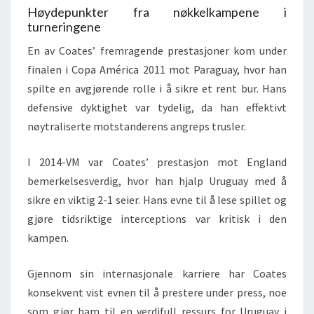
Høydepunkter fra nøkkelkampene i
turneringene
En av Coates’ fremragende prestasjoner kom under
finalen i Copa América 2011 mot Paraguay, hvor han
spilte en avgjørende rolle i å sikre et rent bur. Hans
defensive dyktighet var tydelig, da han effektivt
nøytraliserte motstanderens angreps trusler.
I 2014-VM var Coates’ prestasjon mot England
bemerkelsesverdig, hvor han hjalp Uruguay med å
sikre en viktig 2-1 seier. Hans evne til å lese spillet og
gjøre tidsriktige interceptions var kritisk i den
kampen.
Gjennom sin internasjonale karriere har Coates
konsekvent vist evnen til å prestere under press, noe
som gjør ham til en verdifull ressurs for Uruguay i