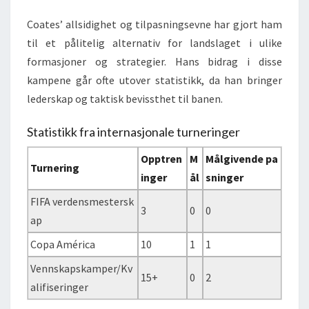
Coates’ allsidighet og tilpasningsevne har gjort ham
til et pålitelig alternativ for landslaget i ulike
formasjoner og strategier. Hans bidrag i disse
kampene går ofte utover statistikk, da han bringer
lederskap og taktisk bevissthet til banen.
Statistikk fra internasjonale turneringer
Opptren
M
Målgivende pa
Turnering
inger
ål
sninger
FIFA verdensmestersk
3
0
0
ap
Copa América
10
1
1
Vennskapskamper/Kv
15+
0
2
alifiseringer