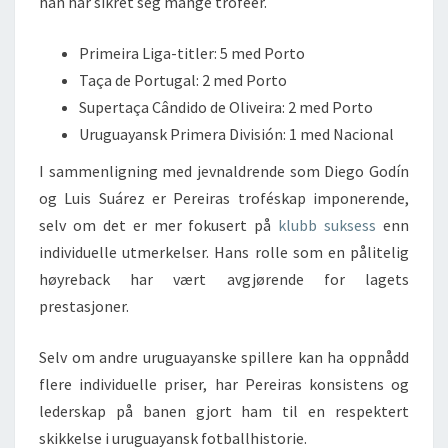
han har sikret seg mange trofeer.
Primeira Liga-titler: 5 med Porto
Taça de Portugal: 2 med Porto
Supertaça Cândido de Oliveira: 2 med Porto
Uruguayansk Primera División: 1 med Nacional
I sammenligning med jevnaldrende som Diego Godín
og Luis Suárez er Pereiras troféskap imponerende,
selv om det er mer fokusert på
klubb suksess
enn
individuelle utmerkelser. Hans rolle som en pålitelig
høyreback har vært avgjørende for lagets
prestasjoner.
Selv om andre uruguayanske spillere kan ha oppnådd
flere individuelle priser, har Pereiras konsistens og
lederskap på banen gjort ham til en respektert
skikkelse i uruguayansk fotballhistorie.