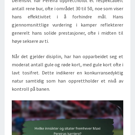
Defensivt har Pereira opprettholdt et respektabelt
antall rene bur, ofte i området 30 til 50, noe som viser
hans effektivitet i å forhindre mål. Hans
gjennomsnittlige vurdering i kamper reflekterer
generelt hans solide prestasjoner, ofte i midten til
høye seksere av ti.
Når det gjelder disiplin, har han opparbeidet seg et
moderat antall gule og røde kort, med gule kort ofte i
lavt tosifret. Dette indikerer en konkurransedyktig
natur samtidig som han opprettholder et nivå av
kontroll på banen.