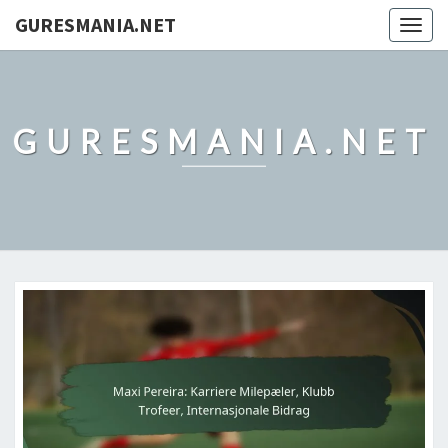
GURESMANIA.NET
Togg
navig
GURESMANIA.NET