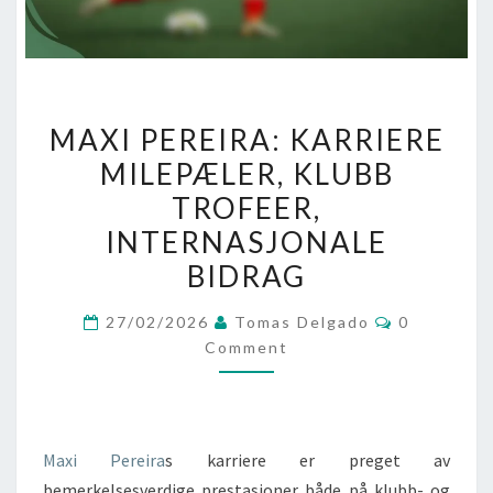
MAXI
MAXI PEREIRA: KARRIERE
PEREIRA:
MILEPÆLER, KLUBB
KARRIERE
TROFEER,
MILEPÆLER,
KLUBB
INTERNASJONALE
TROFEER,
BIDRAG
INTERNASJONALE
Comments
BIDRAG
27/02/2026
Tomas Delgado
0
Comment
Maxi Pereira
s karriere er preget av
bemerkelsesverdige prestasjoner både på klubb- og