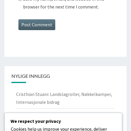
browser for the next time I comment.
NYLIGE INNLEGG
Cristhian Stuani: Landslagroller, Nøkkelkamper,
Internasjonale bidrag
Nicolás Lodeiro: Personlig bakgrunn,
We respect your privacy
Ungdomsklubber, Familie
Cookies help us improve your experience, deliver