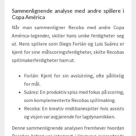
Sammenlignende analyse med andre spillere i
Copa América
Når man sammenligner Recoba med andre Copa
América-legender, skiller hans unike ferdigheter seg
ut. Mens spillere som Diego Forlán og Luis Suárez er
kjent for sine målscoringsferdigheter, skilte Recobas
spillmakerferdigheter ham ut.
Forlán: Kjent for sin avslutning, ofte pålitelig
for mål.
Suárez: En produktiv spiss med fokus på scoring,
som komplementerte Recobas spillmaking.
Recoba: En kreativ midtbanespiller hvis assists
og visjon var avgjørende for lagdynamikken.
Denne sammenlignende analysen fremhever hvordan
Recobas bidrag var integrert i Uruguays overordnede