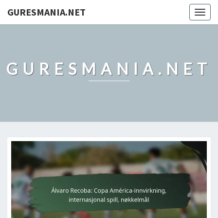
GURESMANIA.NET
Togg
navig
GURESMANIA.NET