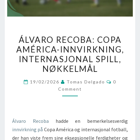
ÁLVARO
ÁLVARO RECOBA: COPA
RECOBA:
AMÉRICA-INNVIRKNING,
COPA
INTERNASJONAL SPILL,
AMÉRICA-
INNVIRKNING,
NØKKELMÅL
INTERNASJONAL
Comments
19/02/2026
Tomas Delgado
0
SPILL,
Comment
NØKKELMÅL
Álvaro Recoba
hadde en bemerkelsesverdig
innvirkning på
Copa América og internasjonal fotball,
der han viste frem sine eksepsjonelle ferdigheter og